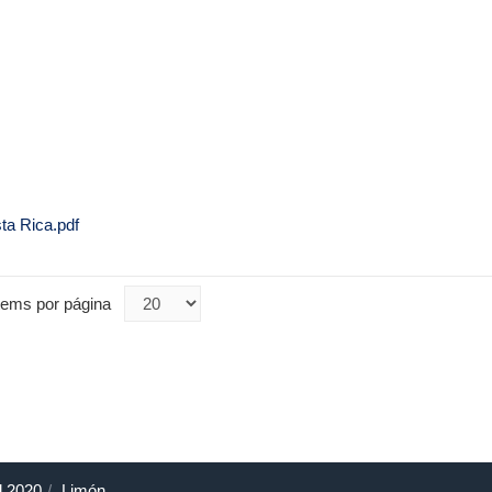
ta Rica.pdf
tems por página
l 2020
Limón